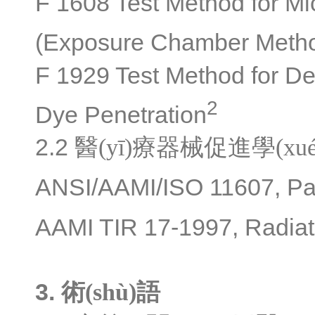
F 1608 Test Method for Mi
(Exposure Chamber Meth
F 1929 Test Method for De
2
Dye Penetration
2.2
醫(yī)療器械促進學(xu
ANSI/AAMI/ISO 11607, Pack
AAMI TIR 17-1997, Radiati
3.
術(shù)語