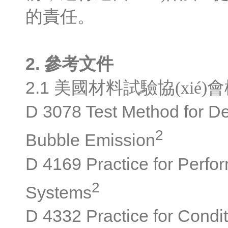
的責任。
2.
參考文件
2.1
美國材料試驗協(xié)
D 3078 Test Method for De
2
Bubble Emission
D 4169 Practice for Perfo
2
Systems
D 4332 Practice for Condi