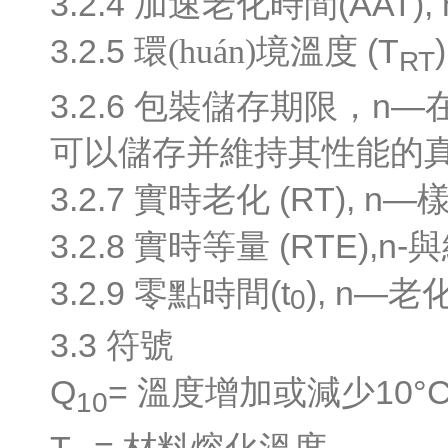
3.2.4
(AAT)
,
加速老化時間
3.2.5
(T
)
環(huán)境溫度
RT
3.2.6
n—
包裝儲存期限，
可以儲存并維持其性能的真實
3.2.7
(RT)
, n
—
實時老化
樣
3.2.8
(RTE),n-
實時等量
與
3.2.9
(t
), n
—
零點時間
老
0
3.3
符號
Q
=
10°
溫度增加或減少
10