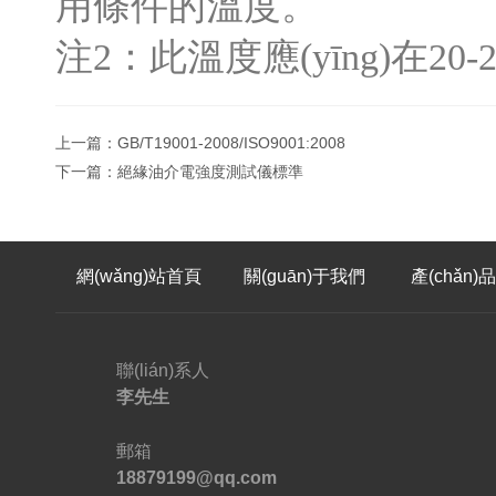
用條件的溫度。
注2：此溫度應(yīng)在20-
上一篇：
GB/T19001-2008/ISO9001:2008
下一篇：
絕緣油介電強度測試儀標準
網(wǎng)站首頁
關(guān)于我們
產(chǎn)
聯(lián)系人
李先生
郵箱
18879199@qq.com