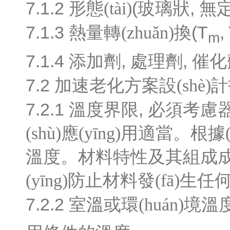
7.1.2
(
,
形態(tài)
玻璃狀
無
7.1.3
(
T
,
熱量轉(zhuǎn)換
m
7.1.4
,
,
添加劑
處理劑
催化
7.2
加速老化方案設(shè)
7.2.1
,
溫度界限
必須考慮
(shù)應(yīng)用適當。
溫度。材料特性及其組
(yīng)防止材料發(fā)生任
7.2.2
室溫或環(huán)境溫