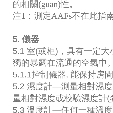
的相關(guān)性。
注1：測定AAFs不在此指南
5.
儀器
5.1
(
)
室
或柜
，具有一定大
獨的
暴露在流通的空氣中
5.1.1
,
控制儀器
能保持房間
5.2
—
濕度計
測量相對濕度
(
量相對濕度或校驗濕度計
5.3
—
溫度計
任何一種溫度測量