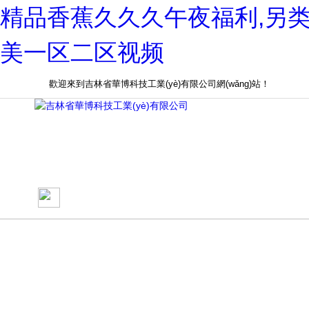
精品香蕉久久久午夜福利,另类
美一区二区视频
歡迎來到吉林省華博科技工業(yè)有限公司網(wǎng)站！
網(wǎng)站首
關(guān)于我們
新聞動態(t
頁