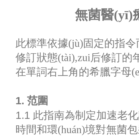
無菌醫(yī
此標準依據(jù)固定的指令而
修訂狀態(tài),zui后修訂的
在單詞右上角的希臘字母(e)
1.
范圍
1.1
此指南為制定加速老化試
時間和環(huán)境對無菌包