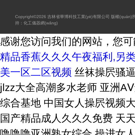
Copyright©2026 吉林省華博科技工業(yè)有限公司 版權(quá
持：
化工儀器網(wǎng)
感谢您访问我们的网站，您可
精品香蕉久久久午夜福利,另类
美一区二区视频
丝袜操屄骚逼逼 国产视频观看一区二区三区 欧美国产日韩1区俺去了 jlzz大全高潮多水老师 亚洲AⅤ无码专区在线 亚洲美女被一根黑棒插入 五月婷婷之五月综合基地 中国女人操屄视频大全套 久久久久久国产精品999 日日摸夜夜做肉肉射人色 国产精品成人久久久免费 天天综合亚洲色在线精品 亚洲精品无码色午夜色爱 久久久久噜噜噜亚洲熟女综合 操进女人之比里 18禁国产精品久久久久 国产蜜臀色呦呦av平台 淫荡的少妇视频网站大全 四虎影视库永久在线地址 亚洲熟妇久久精品 免费国产一级特黄aa大 国产午夜精品久久一二区 国产精品日本亚777 国产国语刺激对白毛片一 性感美女跟男人屌鸡网站 强奸内射的视频 无码国产精品久久一区免费 日本激情噜噜噜久久久久 国产性一交一伦一色一情 久久精品国产福利电影网 97资源网总站人人超碰 久久亚洲精品成人av无码网站 少妇的一区二区三区四区 男生操女生视频在线观看 久久av色欲av久久蜜桃麻豆 大鸡吧好大嗯啊操我视频 国内综合精品一区二区av 操死骚货视频H 青娱乐男人天堂 欧美成狂野欧美在线观看 欧美成人aa视频免费观看 欧美精品av一区二区三区 被黑人的大鸡吧插高潮了 男人猛进出女人下面视频 日本一二三不卡免费电影 亚洲一区二区三区人人爽 久久se精品区二区国产 人人爽人人澡人人人妻 亚洲a片无码精品毛片色戒 亚州av秘一区二区三区 我看黄色视频男人女人打 婷婷欧美一区午夜91天堂 久久高清国语自产拍免费 操欧美女人黑屄 白丝女被C网易网站网址 大几把操老骚逼一级录像 荷兰小妓女高潮βbbw 人妻波多野结衣爽到喷水 白色分泌物带黄色正常吗 男人的天堂av高清无码 国产综合另类色熟女拍图 国产偷搞自拍视频区an 一区视频二区视频三区视频 六十路の高齢熟女が中出 免费观看欧美一级牲交片 久青草无码视频在线观看 日本最新免费二区三区四区 国内成人自拍小视频网站 国产免费观看久久黄av片 日韩av在线高清免费毛片 山村爆操偷偷操91av 国产精品毛片在线完整版 嗯嗯啊嗯舔视频 国产精品无遮挡一区二区 欧美日韩国产一区在线看 大乳丰满人妻中文字幕日本 色婷五月综激情亚洲综合 久久综合开心激情五月天 黄色av电影免费在线观看 男生艹白丝美女 欧美精品欧美一区二区少 亚洲乱码中文字幕在线观看 久久精品国产精品国产精品污 国产sm调教折磨视频失禁 玩弄少妇人妻 水蜜桃亚洲一二三四在线 山村爆操偷偷操91av 中文字幕人妻熟人妻熟丝 成·人免费视频在线观看 亚洲图揄拍自拍另类图片 成人免费网站久久久樱花 欧美性爱老女人自拍视频 男人女人轻点好痛的视频 男男无遮挡h肉真人在线观看 日本在线无乱码中文字幕 大香蕉日韩经典在线观看 国产精品一区二区一区二区 a在线亚洲高清片成人网 逼逼爱插插精东香蕉视频 国产三级自拍视频在线观看 草莓视频成视频在线观看 国产一区在线观看麻豆精品 被吃奶抽插啊啊啊啊啊啊 日本一区二区三区中文免费 大鸡吧使劲操我骚逼视频 男人草女人资源电影免费 91超碰caoporn 中文字幕第一区 九九热视频精选在线播放 国产乱子伦最新免费视频 亚洲电影日韩系列中文字幕 帅哥大鸡巴网站 国产精品sss在线观看 真实国产乱子伦精品视频 国产日美女B激情三级片 asian极品呦女xx 亚洲精品久久久久久久字幕 青娱乐性爱AV 日韩精品一区二区三区接吻 亚洲天堂电影一区二区三区 高清中文字幕男人的天堂 天天躁日日躁狠狠躁av麻豆 国产成人av在线你懂的 色吊丝最新在线视频观看 伊人久久久AV老熟妇色 亚洲无线一二三四区手机 日韩精品在线播放第一页 国产十八禁视频在线网站 用大鸡巴插白丝仙女网站 青草成人网在线 欧美日韩精品成人在线观看 五十路熟妇中出无码视频 亚洲大鸡巴操逼高清视频 大肉棒插入逼穴里的视频 国产精品亚洲欧美一区麻豆 精品日韩一区二区三区在线 久久久精品999久久久久 男人扒开女人腿狂躁免费 欧美日韩免进入 久久久久久久亚洲精品9 亚洲 欧美 激情 在线 啊不要操逼视频喷水变态 漂亮少妇高潮大叫爽到喷 尤物成av人片在线观看 久久久www成人免费精品 亚洲一二三区精品与老人 空姐 真空 腿叉开 干 国产成人拍拍拍高潮尖叫 国产精品无套粉嫩白浆在线 波多野结衣无码Av在线 av在线观看狼友免费永久网址 山村爆操偷偷操91av 在线观看日本不卡一区二区 操死你帅哥美女自慰网站 亚洲精品无码mⅴ在线观看 国产亚洲欧美日韩精品久久 裸体舞蹈xxxx裸体视频 亚洲综合成人婷婷五月网址 曰本XXXXX 日本浪琴比国内便宜多少 美女搞鸡鸡视频黄色网站 日韩人妻一区二区三区在线 爱情岛论坛无码AV在线 无码国产69精品久久久久孕妇 皮肤容