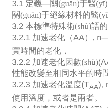
3.1
—
定義
關(guān)于醫
關(guān)于絕緣材料的醫(yī
3.2
本標準特殊術(shù)語
3.2.1
AA
, n
加速老化（
）
實時間的老化，
3.2.2
(A
加速老化因數(shù)
性能改變至相同水平的時間
3.2.3
(T
), 
加速老化溫度
AA
使用溫度，或者是兩者。