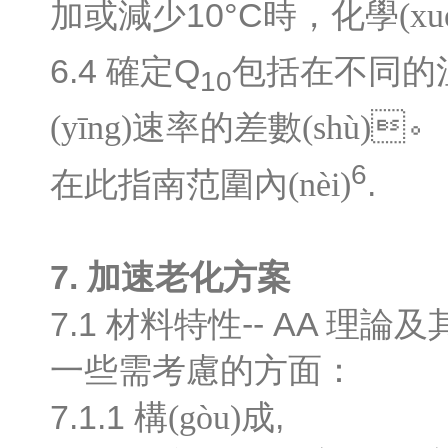
10°C
加或減少
時，化學(xu
6.4
Q
確定
包括在不同的溫
10
(yīng)速率的差數(shù)。
6
.
在此指南范圍內(nèi)
7.
加速老化方案
7.1
-- AA
材料特性
理論及其
一些需考慮的方面：
7.1.1
,
構(gòu)成