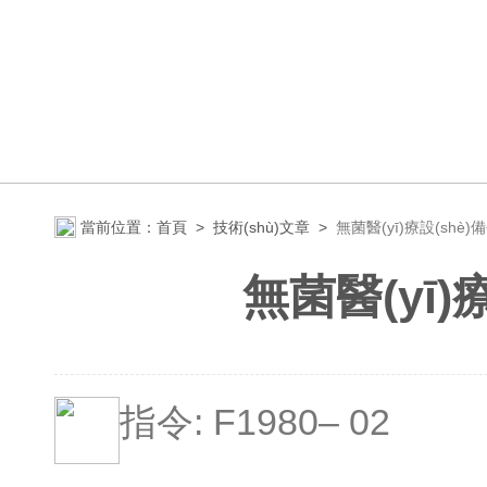
當前位置：
首頁
>
技術(shù)文章
>
無菌醫(yī)療設(sh
無菌醫(yī
: F1980– 02
指令