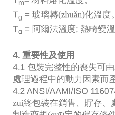
T
=
材料熔化溫度。
m
T
=
玻璃轉(zhuǎn)化溫度
g
T
=
;
阿爾法溫度
熱畸變溫
α
4.
重要性及使用
4.1
包裝完整性的喪失可由
處理過程中的
動力因素
而產(
4.2 ANSI/AAMI/ISO 11607
zui終包裝在銷售、貯存
制造商規(guī)定的儲存