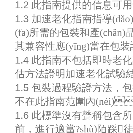
1.2
此指南提供的信息可用于支
1.3
加速老化指南指導(dǎo)初
(fā)所需的包裝和產(chǎ
其兼容性應(yīng)當在包裝
1.4
此指南不包括即時老化
估方法證明加速老化試驗結(jié)
1.5
包裝過程驗證方法，包括機
不在此指南范圍內(nèi)
1.6
此標準沒有聲稱包含所有
前，進行適當?shù)陌踩徒